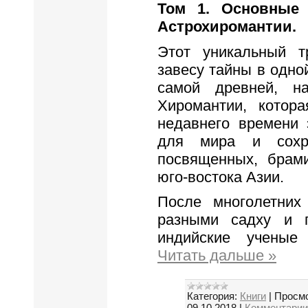
Том 1. Основные
Астрохиромантии.
Этот уникальный т
завесу тайны в одно
самой древней, н
Хиромантии, котора
недавнего времени 
для мира и сохр
посвященных, брам
юго-востока Азии.
После многолетних
разными садху и 
индийские ученые
Читать дальше »
Категория:
Книги
|
Просмо
09.10.2018
|
Комментарии 