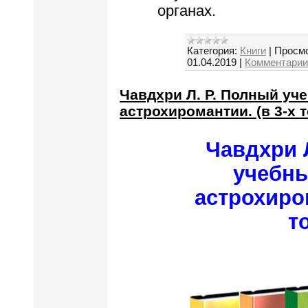
органах.
Категория:
Книги
|
Просмо
01.04.2019
|
Комментарии 
Чавдхри Л. Р. Полный уч
астрохиромантии. (в 3-х 
Чавдхри 
учебны
астрохиром
т