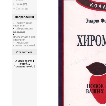
Книги
[25]
Статьи
[1]
Направления
Кармическая
хирология
Медицинская
хирология
Предсказательная
хирология
Хирология
взаимоотношений
Статистика
Онлайн всего:
1
Гостей:
1
Пользователей:
0