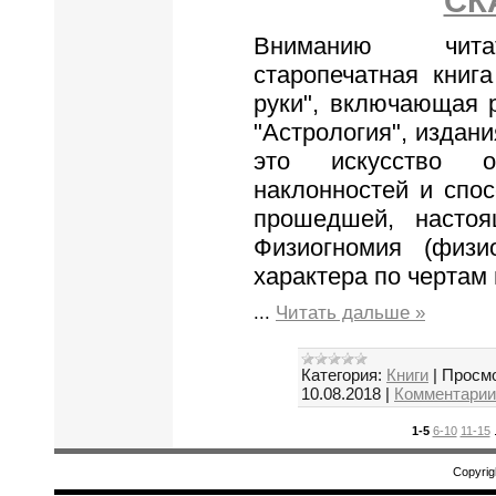
СК
Вниманию читат
старопечатная книг
руки", включающая 
"Астрология", издани
это искусство о
наклонностей и спос
прошедшей, насто
Физиогномия (физи
характера по чертам
...
Читать дальше »
Категория:
Книги
|
Просмо
10.08.2018
|
Комментарии 
1-5
6-10
11-15
Copyrig