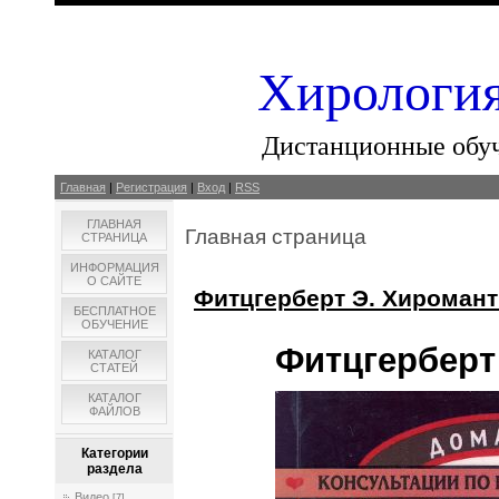
Хирология
Дистанционные обу
Главная
|
Регистрация
|
Вход
|
RSS
ГЛАВНАЯ
Главная страница
СТРАНИЦА
ИНФОРМАЦИЯ
О САЙТЕ
Фитцгерберт Э. Хиромант
БЕСПЛАТНОЕ
ОБУЧЕНИЕ
Фитцгерберт
КАТАЛОГ
СТАТЕЙ
КАТАЛОГ
ФАЙЛОВ
Категории
раздела
Видео
[7]